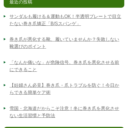
最近の投稿
サンダルも履ける＆運動もOK！半透明プレートで目立
たない巻き爪矯正「B/Sスパンゲ」
巻き爪が悪化する靴、履いていませんか？失敗しない
靴選びのポイント
「なんか痛いな」が危険信号。巻き爪を悪化させる前
にできること
【妊婦さん必見】巻き爪・爪トラブルを防ぐ！今日か
らできる簡単ケア術
雪国・北海道だからこそ注意！冬に巻き爪を悪化させ
ない生活習慣と予防法