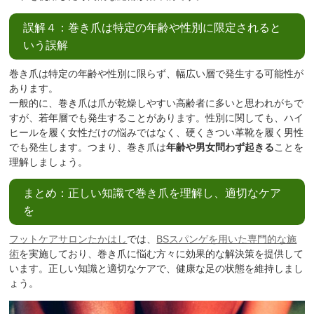
誤解４：巻き爪は特定の年齢や性別に限定されると
いう誤解
巻き爪は特定の年齢や性別に限らず、幅広い層で発生する可能性が
あります。
一般的に、巻き爪は爪が乾燥しやすい高齢者に多いと思われがちで
すが、若年層でも発生することがあります。性別に関しても、ハイ
ヒールを履く女性だけの悩みではなく、硬くきつい革靴を履く男性
でも発生します。つまり、巻き爪は
年齢や男女問わず起きる
ことを
理解しましょう。
まとめ：正しい知識で巻き爪を理解し、適切なケア
を
フットケアサロンたかはし
では、
BSスパンゲを用いた専門的な施
術
を実施しており、巻き爪に悩む方々に効果的な解決策を提供して
います。正しい知識と適切なケアで、健康な足の状態を維持しまし
ょう。