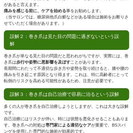
があると言えます。
痛みを感じる前に、ケアを始める
事をお勧めします。
（当サロンでは、糖尿病他爪白癬などがある場合は施術をお断りさ
せていただく場合があります。）
誤解２：巻き爪は見た目の問題に過ぎないという誤
解
巻き爪が単なる見た目の問題だと思われがちですが、実際には、巻
き爪は
歩行や姿勢に悪影響を及ぼす
ことがあります。
長期間にわたって不適切な歩き方や姿勢を取り続けると、膝や腰の
痛みを引き起こす原因となり得ます。これは、特に高齢者にとって
転倒のリスクを高める可能性があるため、注意が必要です。
誤解３：巻き爪は自己治療で容易に治るという誤解
多くの人が巻き爪を自己治療しようとしますが、これは大きな誤解
です。
自己治療にはリスクが伴い、時には状態を悪化させることもありま
す。巻き爪への対処は
専門家による適切なケア
が重要で、BSスパ
ンゲを使用した専門的な施術が効果的です。